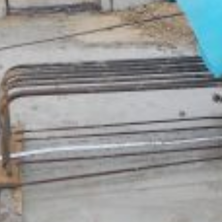
Lammel Bau GmbH & Co. KG
Tel. +49 (0)89 8960880
Haderunstr. 4
Fax +49 (0)89 89608860
81375 München
Mail
kontakt@lammel-group.d
 Lammel Bau GmbH & Co. KG
Barrierefreiheit
Impressum